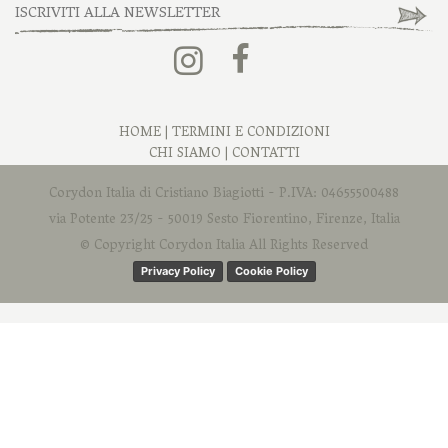
HOME
|
TERMINI E CONDIZIONI
CHI SIAMO
|
CONTATTI
Corydon Italia di Cristiano Biagiotti - P.IVA: 04655500488
via Potente 23/25 - 50019 Sesto Fiorentino, Firenze, Italia
© Copyright Corydon Italia All Rights Reserved
Privacy Policy
Cookie Policy