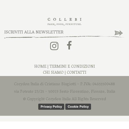
HOME
|
TERMINI E CONDIZIONI
CHI SIAMO
|
CONTATTI
Corydon Italia di Cristiano Biagiotti - P.IVA: 04655500488
via Potente 23/25 - 50019 Sesto Fiorentino, Firenze, Italia
© Copyright Corydon Italia All Rights Reserved
Privacy Policy
Cookie Policy