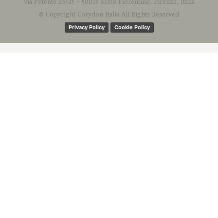
via Potente 23/25 - 50019 Sesto Fiorentino, Firenze, Italia
© Copyright Corydon Italia All Rights Reserved
Privacy Policy
Cookie Policy